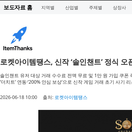
보도자료 홈
지역별
산업별
주제별
상장사
로켓아이템땡스, 신작 ‘솔인챈트’ 정식 오픈
솔인챈트 유저 대상 거래 수수료 전액 무료 및 1만 원 가입 쿠폰
‘더치트’ 연동·‘200% 안심 보상’으로 신작 게임 거래 초기 사기 
2026-06-18 10:00
출처:
로켓아이템땡스