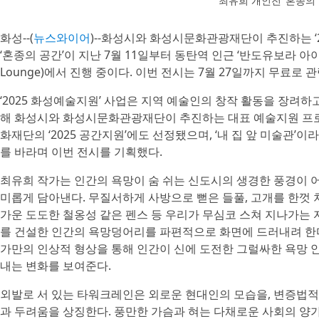
최유희 개인전 ‘혼종의 
화성--(
뉴스와이어
)--화성시와 화성시문화관광재단이 추진하는 ‘
‘혼종의 공간’이 지난 7월 11일부터 동탄역 인근 ‘반도유보라 아이
Lounge)에서 진행 중이다. 이번 전시는 7월 27일까지 무료로 관
‘2025 화성예술지원’ 사업은 지역 예술인의 창작 활동을 장려
해 화성시와 화성시문화관광재단이 추진하는 대표 예술지원 프로
화재단의 ‘2025 공간지원’에도 선정됐으며, ‘내 집 앞 미술관’
를 바라며 이번 전시를 기획했다.
최유희 작가는 인간의 욕망이 숨 쉬는 신도시의 생경한 풍경이 
미롭게 담아낸다. 무질서하게 사방으로 뻗은 들풀, 고개를 한껏 
가운 도도한 철옹성 같은 펜스 등 우리가 무심코 스쳐 지나가는 
를 건설한 인간의 욕망덩어리를 파편적으로 화면에 드러내려 한다
가만의 인상적 형상을 통해 인간이 신에 도전한 그럴싸한 욕망 
내는 변화를 보여준다.
외발로 서 있는 타워크레인은 외로운 현대인의 모습을, 변증법적
과 두려움을 상징한다. 풍만한 가슴과 혀는 다채로운 사회의 양