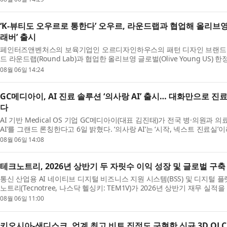
‘K-뷰티도 오우르로 통한다’ 오우르, 라운드랩과 협업해 올리브영
래버’ 출시
페인터즈앤벤처스의 보육기업인 오르디자인하우스의 패턴 디자인 브랜드 ‘오
드 라운드랩(Round Lab)과 협업한 올리브영 글로벌(Olive Young US
킨케어와 디자인, 패션이 결합된...
08월 06일 14:24
GC메디아이, AI 진료 솔루션 ‘의사랑 AI’ 출시… 대화만으로 진
다
AI 기반 Medical OS 기업 GC메디아이(대표 김진태)가 전국 병·의원과 
AI’를 그랜드 론칭한다고 6일 밝혔다. ‘의사랑 AI’는 ‘시작, 넥스트 진료실
차트(EMR) ‘의사랑’의 노...
08월 06일 14:08
테크노트리, 2026년 상반기 두 자릿수 이익 성장 및 글로벌 구
통신 산업용 AI 네이티브 디지털 비즈니스 지원 시스템(BSS) 및 디지털 
노트리(Tecnotree, 나스닥 헬싱키: TEM1V)가 2026년 상반기 재무 
에서 성장과 함께 영업이익...
08월 06일 11:00
키오시아-샌디스크, 업계 최고 비트 집적도 구현한 신규 3D QL