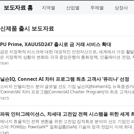
보도자료 홈
지역별
산업별
주제별
상장사
신제품 출시 보도자료
PU Prime, XAUUSD247 출시로 금 거래 서비스 확대
금은 지정학적 리스크에 대한 대표적인 안전자산으로, 세계에서 가장 활발
은 지정학적 상황의 변화와 각국 중앙은행의 통화정책, 인플레이션 전망,
게 움직이고 있다. 이에 투자...
16:41
닐슨IQ, Connect AI 차터 프로그램 최초 고객사 ‘퓨리나’ 선정
소비자 인텔리전스 분야 글로벌 선도 기업 닐슨IQ(NielsenIQ, 뉴욕증권거래
‘ConnectAI 차터 프로그램(ConnectAI Charter Program)’의 최
가 퍼스널케어, 펫케어, 뷰티, 음료 ...
14:15
파워 인터그레이션스, 차세대 고전압 전력 시스템을 위한 세계 최초
에너지 효율적인 전력 변환을 위한 고전압 집적회로 분야의 선도 기업인 파워 인터
스닥: POWI)는 PowiGaN™ 질화갈륨(GaN) 기술의 정격 전압이 이제 최대
기술의 전압 성능을 훨씬 뛰어...
13:45