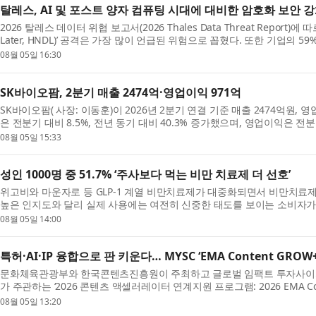
탈레스, AI 및 포스트 양자 컴퓨팅 시대에 대비한 암호화 보안 
2026 탈레스 데이터 위협 보고서(2026 Thales Data Threat Report)에 따르
Later, HNDL)’ 공격은 가장 많이 언급된 위험으로 꼽혔다. 또한 기업의 5
알고리즘의 프로토타입을 ...
08월 05일 16:30
SK바이오팜, 2분기 매출 2474억·영업이익 971억
SK바이오팜( 사장: 이동훈)이 2026년 2분기 연결 기준 매출 2474억원,
은 전분기 대비 8.5%, 전년 동기 대비 40.3% 증가했으며, 영업이익은 전분기
일회성 용역수익이 반영된 ...
08월 05일 15:33
성인 1000명 중 51.7% ‘주사보다 먹는 비만 치료제 더 선호’
위고비와 마운자로 등 GLP-1 계열 비만치료제가 대중화되면서 비만치료제
높은 인지도와 달리 실제 사용에는 여전히 신중한 태도를 보이는 소비자가 
텔리전스 기업 피앰아이(PMI...
08월 05일 14:00
특허·AI·IP 융합으로 판 키운다… MYSC ‘EMA Content GRO
문화체육관광부와 한국콘텐츠진흥원이 주최하고 글로벌 임팩트 투자사이자
가 주관하는 ‘2026 콘텐츠 액셀러레이터 연계지원 프로그램: 2026 EMA Con
층 내실 있는 비즈니스 성과를 창출...
08월 05일 13:20