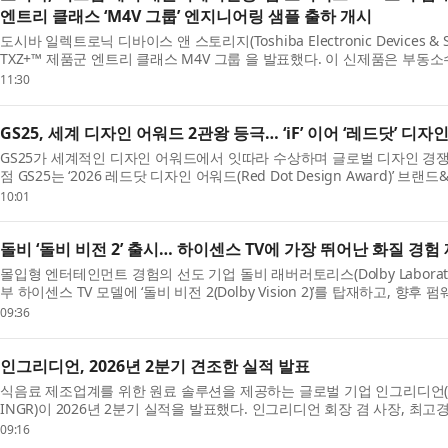
엔트리 클래스 ‘M4V 그룹’ 엔지니어링 샘플 출하 개시
도시바 일렉트로닉 디바이스 앤 스토리지(Toshiba Electronic Devices & St
TXZ+™ 제품군 엔트리 클래스 M4V 그룹 을 발표했다. 이 신제품은 부동소수
M4(Arm® Cortex®-M4) 코어를 탑재해 IoT 디...
11:30
GS25, 세계 디자인 어워드 2관왕 등극… ‘iF’ 이어 ‘레드닷’ 디
GS25가 세계적인 디자인 어워드에서 잇따라 수상하며 글로벌 디자인 경
점 GS25는 ‘2026 레드닷 디자인 어워드(Red Dot Design Award)
일 밝혔다. 이번 수상으로 GS25...
10:01
돌비 ‘돌비 비전 2’ 출시… 하이센스 TV에 가장 뛰어난 화질 경험
몰입형 엔터테인먼트 경험의 선도 기업 돌비 래버러토리스(Dolby Laboratori
부 하이센스 TV 모델에 ‘돌비 비전 2(Dolby Vision 2)’를 탑재하고, 
용할 계획이라고 밝혔다....
09:36
인그리디언, 2026년 2분기 견조한 실적 발표
식음료 제조업계를 위한 원료 솔루션을 제공하는 글로벌 기업 인그리디언(Ingre
INGR)이 2026년 2분기 실적을 발표했다. 인그리디언 회장 겸 사장, 최고경영자
언은 견조한 2분기 실적을 ...
09:16