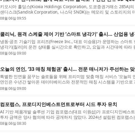
키오시아 홀딩스(Kioxia Holdings Corporation, 도쿄증권거래소 285A)의 
샌디스크(Sandisk Corporation, 나스닥 SNDK)는 메모리 및 스토리지의 미래
Storage Conference, FMS)에서 차세대 ...
08월 06일 09:55
쿨리닉, 원격 스케줄 제어 기반 ‘스마트 냉각기’ 출시… 산업용 
냉동·공조 기술기업 프리즈(Freeze Inc., 대표 이승용)가 운영하는 스마트 냉
냉각기(칠러)의 운전 상태를 실시간으로 확인하고, 요일과 시간대에 따라 
기’를 공식 출시했다고 ...
08월 06일 09:00
오늘의 연인, ‘33 매칭 체험권’ 출시… 전문 매니저가 주선하는 
특별한 인연을 꿈꾸는 솔로들을 위해 프리미엄 맞춤 매칭 서비스 ‘오늘의 연인
연인은 수년간 쌓아온 데이터베이스와 전문적인 매칭 시스템을 기반으로 개
고려해 가장 적합한 이성...
08월 06일 09:00
컴포랩스, 프로디지인베스트먼트로부터 시드 투자 유치
AI 기반 제품개발 솔루션 기업 컴포랩스(대표 이원섭)가 프로디지인베스
투자 금액은 양사 협의에 따라 공개하지 않았다. 2024년 설립된 컴포랩스
(sizelab.io)’과 AI 기술을 기반으...
08월 06일 08:30