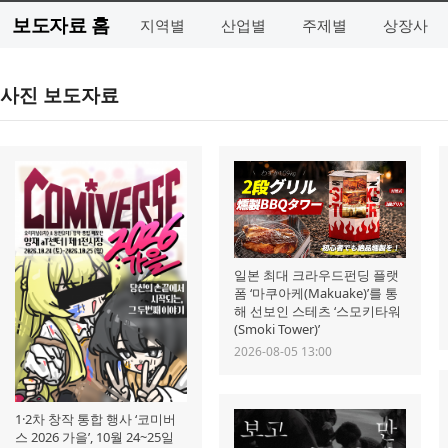
보도자료 홈
지역별
산업별
주제별
상장사
사진 보도자료
일본 최대 크라우드펀딩 플랫
폼 ‘마쿠아케(Makuake)’를 통
해 선보인 스테츠 ‘스모키타워
(Smoki Tower)’
2026-08-05 13:00
1·2차 창작 통합 행사 ‘코미버
스 2026 가을’, 10월 24~25일