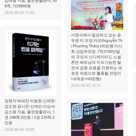
김태홍 지음, 좋은땅출판사, 30
8쪽, 1만8800원
2026-08-05 11:00
서명식에서 발표하고 있는 응
우옌 티 프엉 타오(Nguyễn Th
ị Phương Thảo) HD은행 이사
회 상임부의장. 7억2100만달
러 규모의 신디케이티드 소셜
론은 베트남의 지속가능한 발
전과 금융 포용을 지원하는 새
로운 재원으로 활용될 전망이
다(제공=HD은행)
2026-08-05 10:15
장현지·박세진·이동현·신재현·
김도현·공시온·신재민·이상석·
김소원 지음, 좋은땅출판사, 1
권 248쪽·2만원 / 2권 276쪽·2
만원
2026-08-05 10:00