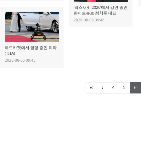
‘맥스서밋 2026’에서 강연 중인
화이트큐브 최혁준 대표
2026-08-05 09:46
레드카펫에서 촬영 중인 티타
(TITA)
2026-08-05 09:45
(current)
(curr
(
«
‹
4
5
6