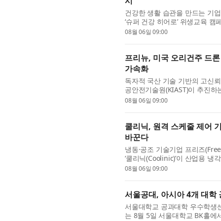
시
건강한 생활 습관을 만드는 기
‘슈퍼 건강 히어로’ 위생교육 
로그램은 라이온코리아와 서대문
08월 06일 09:00
프리뉴, 미국 오리건주 드론
가속화
독자적 국산 기술 기반의 고신뢰
공안전기술원(KIAST)이 추진하
(Oregon)주 드론 로드쇼’에 참
08월 06일 09:00
쿨리닉, 원격 스케줄 제어 
바꾼다
냉동·공조 기술기업 프리즈(Free
‘쿨리닉(Coolinic)’이 산업
대에 따라 원격으로 자동 운전할 수
08월 06일 09:00
서울공대, 아시아 4개 대학 공학
서울대학교 공과대학 우수학생센터(SNU 
는 8월 5일 서울대학교 BK홀에서 ‘