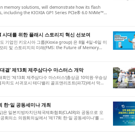
 in memory solutions, will demonstrate how its flash
, including the KIOXIA GP1 Series PCIe® 6.0 NVMe™
ed for GPU direct access, are enabling the next
 AI 시대를 위한 플래시 스토리지 혁신 선보여
업인 키오시아 그룹(Kioxia group) 은 8월 4일~6일 미
및 스토리지의 미래(FMS: the Future of Memory
U 직접 액세스에 최적화된 키오시아 GP1 시리즈(KIOXIA GP1
 대결’ 제13회 제주삼다수 마스터스 개막
첫 대회인 ‘제13회 제주삼다수 마스터스’(총상금 10억원·우승상
주특별자치도 서귀포시 테디밸리 골프앤리조트(파72)에서 막을
주삼다수 마스터스는 ‘축제니까 즐겨마심’이라는 대회 ...
회 한·일 공동세미나 개최
은 일본지방자치단체국제화협회(CLAIR)와 공동으로 오
한상공회의소 의원회의실에서 ‘제17회 한·일 공동세미나’를 개
제 대응을 위한 리질리언스 강화와 지역 활성화’를 주...