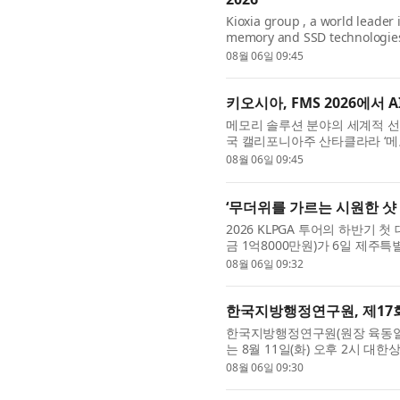
Kioxia group , a world leader
memory and SSD technologies
Super High IOPS SSDs, optimiz
08월 06일 09:45
generation ...
키오시아, FMS 2026에서
메모리 솔루션 분야의 세계적 선도 기
국 캘리포니아주 산타클라라 ‘메모리 
and Storage)’ 행사에서 GP
08월 06일 09:45
S...
‘무더위를 가르는 시원한 샷
2026 KLPGA 투어의 하반기 
금 1억8000만원)가 6일 제
올렸다. 올해로 13회를 맞은 제
08월 06일 09:32
한국지방행정연구원, 제17
한국지방행정연구원(원장 육동일)
는 8월 11일(화) 오후 2시 대
최한다. 이번 세미나는 ‘지역 과
08월 06일 09:30