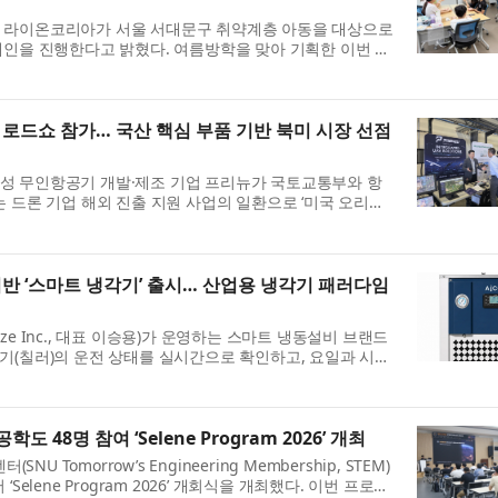
업 라이온코리아가 서울 서대문구 취약계층 아동을 대상으로
캠페인을 진행한다고 밝혔다. 여름방학을 맞아 기획한 이번 프
구보건소, 연세대학교 치과대학이 함께하는 민관...
 로드쇼 참가… 국산 핵심 부품 기반 북미 시장 선점
성 무인항공기 개발·제조 기업 프리뉴가 국토교통부와 항
는 드론 기업 해외 진출 지원 사업의 일환으로 ‘미국 오리건
가해 북미 시장 판로 개척에 본격 나선다고 밝혔다. 이...
기반 ‘스마트 냉각기’ 출시… 산업용 냉각기 패러다임
ze Inc., 대표 이승용)가 운영하는 스마트 냉동설비 브랜드
용 냉각기(칠러)의 운전 상태를 실시간으로 확인하고, 요일과 시간
 있는 ‘스마트 냉각기’를 공식 출시했다고 ...
도 48명 참여 ‘Selene Program 2026’ 개최
Tomorrow’s Engineering Membership, STEM)
Selene Program 2026’ 개회식을 개최했다. 이번 프로그