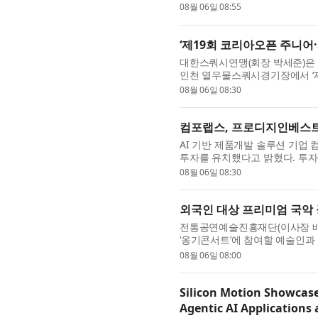
램에는 서울대학교 학생 24명을
08월 06일 08:55
르...
‘제19회 코리아오픈 주니어
대한스쿼시연맹(회장 박세준)은 오
인천 열우물스쿼시경기장에서 ‘제
개최한다. 이번 대회의 시니어 부문
08월 06일 08:30
컴포랩스, 프로디지인베스트
AI 기반 제품개발 솔루션 기업
투자를 유치했다고 밝혔다. 투자 
컴포랩스는 인체 데이터 제공 솔루션 ‘
08월 06일 08:30
외국인 대상 프리미엄 국악 
전통공연예술진흥재단(이사장 배
‘옹기콘서트’에 참여할 예술인과
대에서 열리는 외국인 대상 해설이
08월 06일 08:00
Silicon Motion Showcase
Agentic AI Applications 