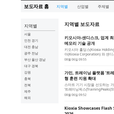
보도자료 홈
지역별
산업별
주제별
지역별 보도자료
지역별
서울
키오시아-샌디스크, 업계 최고
인천 경기
메모리 기술 공개
대전 충남
키오시아 홀딩스(Kioxia Holdi
광주 전남
아(Kioxia Corporation) 와 
토리지의 미래 콘퍼런스(Future of 
부산 울산 경남
08월 06일 09:55
...
대구 경북
강원
가민, 트레이닝 플랫폼 ‘트레
형 훈련 지원 확대
충북
스마트 기기 시장을 선도하는 가민
전북
‘트레이닝픽스(TrainingPeaks)
제주
민은 피트니스 및 웰니스 생태계 
08월 06일 09:52
해외
Kioxia Showcases Flash 
2026