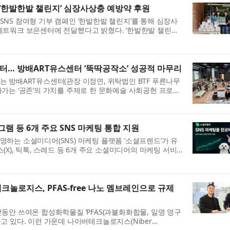
‘한발한발 챌린지’ 심장사상충 예방약 후원
NS 참여형 기부 캠페인 ‘한발한발 챌린지’를 통해 심장사
네트워크 보은센터에 전달했다고 밝혔다. ‘한발한발 챌린
 ‘PawfectRxCycle’과 협력해 진행됐다. 이번 캠페...
쉼터… 방배ART유스센터 ‘뚝딱공작소’ 성공적 마무리
는 방배ART유스센터(관장 이정연, 위탁법인 BTF 푸른나무
아가는 ‘공존’의 가치를 주제로 한 문화예술 사회공헌 프로젝
무리했다. ‘뚝딱공작소’는 청소년이 지역사회 문제...
램 등 6개 주요 SNS 마케팅 통합 지원
하는 소셜미디어(SNS) 마케팅 플랫폼 ‘소셜프렌드’가 유
(X), 틱톡, 스레드 등 6개 주요 소셜미디어의 마케팅 서비
 환경을 제공한다고 밝혔다. 6개 주요 SNS 마케...
놀로지스, PFAS-free 나노 멤브레인으로 규제
동안 쓰여온 합성화학물질 ‘PFAS(과불화화합물, 일명 영구
고 있다. 이런 가운데 나이버테크놀로지스(Niber