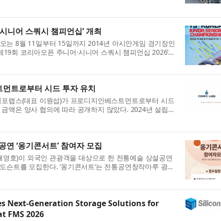
 비롯해 홍콩과학기술대학교 10명, 도쿄대학교 9명, 싱가포
·시니어 스쿼시 챔피언십’ 개최
는 8월 11일부터 15일까지 2014년 아시안게임 경기장인
19회 코리아오픈 주니어·시니어 스쿼시 챔피언십 2026’을
은 8월 11일부터 15일까지, ​주니어 부문은 8월 ...
먼트로부터 시드 투자 유치
 컴포랩스(대표 이원섭)가 프로디지인베스트먼트로부터 시드
금액은 양사 협의에 따라 공개하지 않았다. 2024년 설립된
사이즈랩(sizelab.io)’과 AI 기술을 기반으...
공연 ‘옹기콘서트’ 참여자 모집
영호)이 외국인 관광객을 대상으로 한 전통예술 상설공연
 도슨트를 모집한다. ‘옹기콘서트’는 전통공연창작마루 광무
 있는 국악 공연으로, 조선시대 접객 문화를 재...
s Next-Generation Storage Solutions for
at FMS 2026