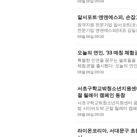
Technologies Pte. Ltd.
08월 06일 09:04
...
알서포트·앤앤에스피, 손잡고
원격지원 전문기업 알서포트(코스닥
전문기업 앤앤에스피(대표 김일용
는 안전한 원격지원 사업모델을 공
08월 06일 09:00
오늘의 연인, ‘33 매칭 체
특별한 인연을 꿈꾸는 솔로들을 위
체험권’을 출시했다. 오늘의 연
을 기반으로 개인의 성향, 가치관
08월 06일 09:00
서초구학교밖청소년지원센터 
절 릴레이 캠페인 동참
서초구학교밖청소년지원센터 꿈드
법 사이버도박 근절 릴레이 캠페
부터 다음 주자로 지목받아 릴레이
08월 06일 09:00
라이온코리아, 서대문구 초등