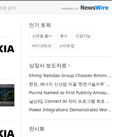
인기 토픽
신제품 출시
휴가
인공지능
바이오테크
스타트업
상장사 보도자료
Khimji Ramdas Group Chooses Rimini Street to Reduce SAP Support Costs, Protect 700+ Customizations and Reinvest Savings in Innovation
한전, 에너지 신산업 이끌 ‘한전기술지주’ 공식 출범
Purina Named as First Publicly Announced NIQ ConnectAI Charter Client
닐슨IQ, Connect AI 차터 프로그램 최초 고객사 ‘퓨리나’ 선정
Power Integrations Demonstrates World’s First 2200 V GaN Technology for Next-Era High-Voltage Power Systems
전시회