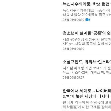
녹십자수의약품, 학생 협업 
녹십자수의약품(대표 나승식)이 S
상충 예방약 240개를 비글구조
지’는 페이스튼국제학교 학생 프로젝트
08월 06일 09:30
청소년이 설계한 ‘공존’의 
서초구(구청장 전성수)가 운영하
재단)는 사람과 동물이 함께 살
트 ‘뚝딱공작소’를 성공적으로 마
08월 06일 09:30
소셜프렌드, 유튜브·인스타그
디지털 마케팅 기업 보메드가 운영
튜브, 인스타그램, 페이스북, 엑스
스를 한곳에서 이용할 수 있는 통합
08월 06일 09:27
한국에서 세계로… 나이버테크
압박에 놓인 시장에 나서다
전 세계 각국이 방수 섬유에 오랫
화학물질)’에 대한 규제를 강화하