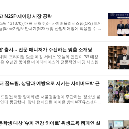
)가 성능 저하 없이 이 흐름에 대응할 수 있는 PFAS-free 전기방사
 N2SF·제어망 시장 공략
 131370)( 대표 서형수)는 사이버물리시스템(CPS) 보안
)와 국가망보안체계(N2SF) 및 산업제어망에 적용할 수 있
동 발굴한다고 6일 밝혔다. 두 회사는 원격 유지...
험권’ 출시… 전문 매니저가 주선하는 맞춤 소개팅
해 프리미엄 맞춤 매칭 서비스 ‘오늘의 연인’이 ‘33 매칭
인은 수년간 쌓아온 데이터베이스와 전문적인 매칭 시스템
, 조건 등을 종합적으로 고려해 가장 적합한 이성...
꿈드림, 상담과 예방으로 지키는 사이버도박 근
림(센터장 양미라)은 서울경찰청이 주관하는 ‘청소년 불
인’에 동참했다. 앞서 캠페인을 이어온 방배ART유스센터로
에 참여하게 됐다. 최근 청소년 사이버도박은 ‘도박...
학생 대상 ‘슈퍼 건강 히어로’ 위생교육 캠페인 실