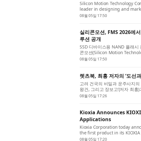
Silicon Motion Technology Cor
leader in designing and marke
devices, today announced it wi
08월 05일 17:50
실리콘모션, FMS 2026에
루션 공개
SSD 디바이스용 NAND 플래
콘모션(Silicon Motion Techn
미국 캘리포니아 산타클라라에서 개최된 F
08월 05일 17:50
시회의...
렛츠북, 최홍 저자의 ‘도선과
고려 건국의 비밀과 운주사지의 
왕건, 그리고 장보고’(저자 최홍
확하게 밝혀지지 않았을까? 도선국
08월 05일 17:26
Kioxia Announces KIOXIA
Applications
Kioxia Corporation today an
the first product in its KIOX
direct access. Building on th
08월 05일 17:20