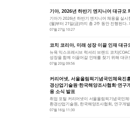
기아, 2026년 하반기 엔지니어 대규모
기아가 2026년 하반기 엔지니어 채용을 실시한
(월)부터 21일(금)까지 총 2주 동안 진행된다
성별 제한은 없으며, 채용에 대한 자세한 내용은
07월 27일 10:27
코치 코리아, 미래 성장 이끌 인재 대
뉴욕 익스프레시브 럭셔리 브랜드 코치(COA
성장을 함께 이끌어갈 인재를 찾기 위해 대규
속적인 사업 확장과 한층 강화된 고객 경험을 제
07월 20일 09:56
커리어넷, 서울올림픽기념국민체육진
경산업기술원·한국해양조사협회·연구
용 소식 발표
취업 포털 커리어넷이 서울올림픽기념국민체
환경산업기술원, 한국해양조사협회, 연구개발
을 16일 발표했다. 서울올림픽기념국민체육진
07월 16일 11:30
7...