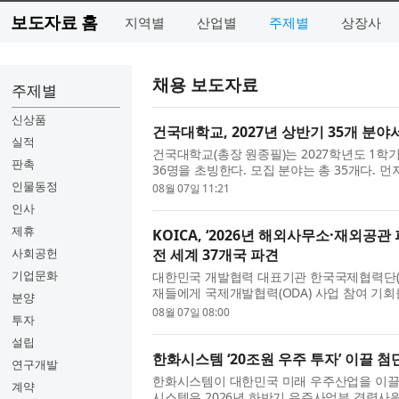
보도자료 홈
지역별
산업별
주제별
상장사
채용 보도자료
주제별
신상품
건국대학교, 2027년 상반기 35개 분야
실적
건국대학교(총장 원종필)는 2027학년도 1학기
판촉
36명을 초빙한다. 모집 분야는 총 35개다.
공지능커뮤니케이션/저널리즘 분야 신임 교원을 
인물동정
08월 07일 11:21
인사
제휴
KOICA, ‘2026년 해외사무소·재외공
사회공헌
전 세계 37개국 파견
기업문화
대한민국 개발협력 대표기관 한국국제협력단(KO
재들에게 국제개발협력(ODA) 사업 참여 기
분양
을 양성하기 위해 ‘2026년 KOICA 해외사무소
08월 07일 08:00
투자
설립
한화시스템 ‘20조원 우주 투자’ 이끌 첨
연구개발
한화시스템이 대한민국 미래 우주산업을 이끌 
계약
시스템은 2026년 하반기 우주사업부 경력사원