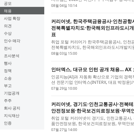
공모
규모’로 진행되는 이번 채용은 최근 한화그룹이 
08월 04일 10:14
채용
사업 확장
커리어넷, 한국주택금융공사·인천공항
의견
전북특별자치도·한국해외인프라도시개발
수상
표
인수 매각
취업 포털 커리어가 한국주택금융공사, 인천
전북특별자치도, 한국해외인프라도시개발지원공
전시
다. 한국주택금융공사에서 2026년도 신입직원 
08월 03일 15:00
조사분석
행사
인터엑스, 대규모 인턴 공개 채용… AX
정책
인공지능(AI)과 자동화 확산으로 기업의 경력
소송
션 전문기업 인터엑스(INTERX, 대표 박정
부고
대규모 인턴 공개채용에 나선다. 인터엑스는 AX
07월 29일 10:00
기업공개
주주
커리어넷, 경기도·인천교통공사·전북
회사 공지
안전정보원·한국보건의료정보원·무역안
지식재산
취업 포털 커리어넷이 경기도, 인천교통공사,
인증
품안전정보원, 한국보건의료정보원, 무역안보
2026년 하반기 공공기관 통합 채용을 진행한다.
07월 27일 14:00