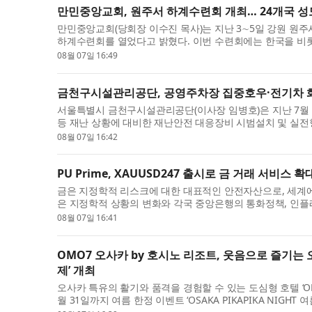
만민중앙교회, 원주서 하계수련회 개최… 24개국 성
만민중앙교회(당회장 이수진 목사)는 지난 3∼5일 강원 원주
하계수련회를 열었다고 밝혔다. 이번 수련회에는 한국을 비롯해 
성도가 참석했다. 이수...
08월 07일 16:49
금천구시설관리공단, 공영주차장 집중호우·전기차 
서울특별시 금천구시설관리공단(이사장 임병호)은 지난 7월 
등 재난 상황에 대비한 재난안전 대응장비 시범설치 및 실전
할 수 있는 침수 및 전기차 ...
08월 07일 16:42
PU Prime, XAUUSD247 출시로 금 거래 서비스 확
금은 지정학적 리스크에 대한 대표적인 안전자산으로, 세계에
은 지정학적 상황의 변화와 각국 중앙은행의 통화정책, 인플
게 움직이고 있다. 이에 투자...
08월 07일 16:41
OMO7 오사카 by 호시노 리조트, 웃음으로 즐기는 오사
제’ 개최
오사카 특유의 활기와 품격을 경험할 수 있는 도심형 호텔 ‘OMO
월 31일까지 여름 한정 이벤트 ‘OSAKA PIKAPIKA NIGHT