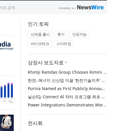
인기 토픽
신제품 출시
휴가
인공지능
바이오테크
스타트업
상장사 보도자료
Khimji Ramdas Group Chooses Rimini Street to Reduce SAP Support Costs, Protect 700+ Customizations and Reinvest Savings in Innovation
한전, 에너지 신산업 이끌 ‘한전기술지주’ 공식 출범
Purina Named as First Publicly Announced NIQ ConnectAI Charter Client
닐슨IQ, Connect AI 차터 프로그램 최초 고객사 ‘퓨리나’ 선정
Power Integrations Demonstrates World’s First 2200 V GaN Technology for Next-Era High-Voltage Power Systems
전시회