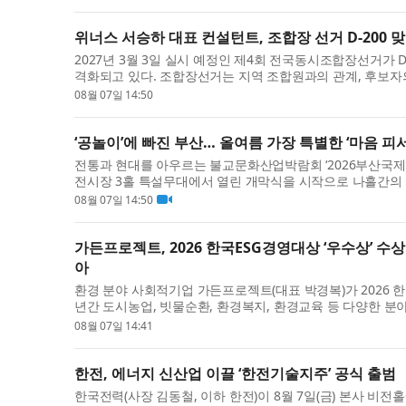
위너스 서승하 대표 컨설턴트, 조합장 선거 D-200 
2027년 3월 3일 실시 예정인 제4회 전국동시조합장선거가 
격화되고 있다. 조합장선거는 지역 조합원과의 관계, 후보자의
선거법 준수 여부가 함께 작용...
08월 07일 14:50
‘공놀이’에 빠진 부산… 올여름 가장 특별한 ‘마음 피
전통과 현대를 아우르는 불교문화산업박람회 ‘2026부산국제불교
전시장 3홀 특설무대에서 열린 개막식을 시작으로 나흘간의 막
스 규모로 열리며, 관람객 7만...
08월 07일 14:50
가든프로젝트, 2026 한국ESG경영대상 ‘우수상’ 수
아
환경 분야 사회적기업 가든프로젝트(대표 박경복)가 2026 한
년간 도시농업, 빗물순환, 환경복지, 환경교육 등 다양한 분
로 평가받은 결과다. 가든...
08월 07일 14:41
한전, 에너지 신산업 이끌 ‘한전기술지주’ 공식 출범
한국전력(사장 김동철, 이하 한전)이 8월 7일(금) 본사 비