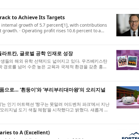
rack to Achieve Its Targets
 internal growth of 5.7 percent[1], with contributions
growth. · Operating profit rises 10.6 percent to a
라트칸, 글로벌 공학 인재로 성장
생들의 해외 유학 선택지도 넓어지고 있다. 우즈베키스탄
 유학 경로를 넘어 수준 높은 교육과 국제적 환경을 갖춘 홍콩
품으로… ‘흰둥이’와 ‘부리부리대마왕’의 오리지널
는 인기 어트랙션 ‘짱구는 못말려 어드벤처 파크’에서 지난
한 ‘오리지널 도기 색칠 체험’을 시작했다고 밝혔다. 새롭게 선
ies to A (Excellent)