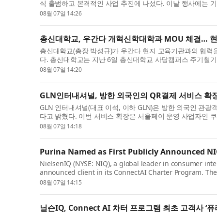
식 출범하고 본격적인 사업 추진에 나섰다. 이날 행사에는 
정진욱 의원, 전남광주통...
08월 07일 14:26
총신대학교, 우간다 개혁신학대학과 MOU 체결… 
총신대학교(총장 박성규)가 우간다 현지 교육기관과의 협력을
다. 총신대학교는 지난 6일 총신대학교 사당캠퍼스 주기철기념홀에
College(개혁신학대학, 이하 R...
08월 07일 14:20
GLN인터내셔널, 방한 외국인의 QR결제 서비스 확
GLN 인터내셔널(대표 이석, 이하 GLN)은 방한 외국인 관
다고 밝혔다. 이번 서비스 확장은 서울페이 운영 사업자인 
추가로 확보해 국내 약 150만...
08월 07일 14:18
Purina Named as First Publicly Announced NI
NielsenIQ (NYSE: NIQ), a global leader in consumer intel
announced client in its ConnectAI Charter Program. Th
with five global organizations across...
08월 07일 14:15
닐슨IQ, Connect AI 차터 프로그램 최초 고객사 ‘