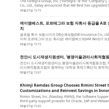
The Fortegra Group, Inc. (“Fortegra” or the “Company”), 
Co., Ltd., today announced that AM Best has upgraded th
subsidiaries to A (Excellent) fro...
08월 07일 15:15
에이엠베스트, 포르테그라 보험 자회사 등급을 A로 
치
글로벌 특수 보험사이자 DB손해보험(DB Insurance Co., Ltd.)
이하 포르테그라 또는 회사)은 에이엠베스트(AM Best)가 보험 자회
FSR)을 ‘A-’(엑설런트)에서 ‘...
08월 07일 15:15
천안시 도시재생지원센터, ‘봉명마을관리사회적협동
천안시 도시재생지원센터는 봉명마을관리사회적협동조합, 백
리사회적협동조합과 함께하는 대학생 축제기획단’의 본격적인
백석대학교에 재학 중인 대학생...
08월 07일 15:07
Khimji Ramdas Group Chooses Rimini Street t
Customizations and Reinvest Savings in Inno
Rimini Street, Inc. (Nasdaq: RMNI), the Software Supp
third-party support provider for Oracle, SAP and VMwa
Group, one of Oman’s largest privately held c...
08월 07일 15:03