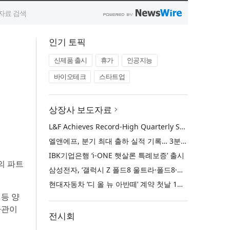
인기 토픽
신제품 출시
휴가
인공지능
바이오테크
스타트업
상장사 보도자료
L&F Achieves Record-High Quarterly Shipments, Begins LFP Supply for North American ESS in Q3 Advancing its Two-Track NCM and LFP Growth Strategy
엘앤에프, 분기 최대 출하 실적 기록… 3분기 북미 ESS향 LFP 공급 착수 NCM+LFP ‘2-Track’ 성장 전략 실현
IBK기업은행 ‘i-ONE 햇살론 특례보증’ 출시
의 파트
삼성전자, ‘갤럭시 Z 폴드8 울트라·폴드8·플립8’과 ‘갤럭시 워치 울트라2·워치9’ 국내 공식 출시
현대자동차 ‘디 올 뉴 아반떼’ 계약 첫날 1만 대 돌파
등 양
사관이
전시회