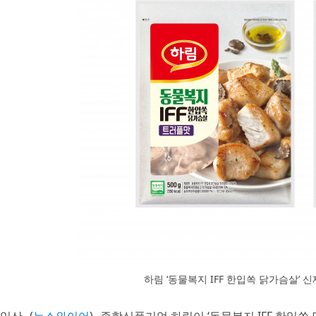
하림 ‘동물복지 IFF 한입쏙 닭가슴살’ 