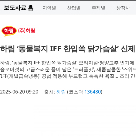
보도자료 홈
지역별
산업별
주제별
상장사
하림 ‘동물복지 IFF 한입쏙 닭가슴살’ 신제
하림, ‘동물복지 IFF 한입쏙 닭가슴살’ 오리지널·청양고추 인기
송로버섯의 고급스러운 풍미 담은 ‘트러플맛’, 새콤달콤한 ‘스위트
‘IFF(개별급속냉동)’ 공법 적용해 부드럽고 촉촉한 육질… 조리
2025-06-20 09:20
출처:
하림
(코스닥
136480
)