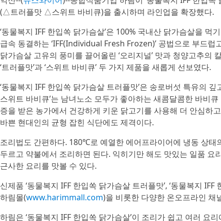
익산--(
뉴스와이어
)--종합식품기업 하림이 ‘동물복지 IFF 한입
(△트러플맛 △스위트 바비큐)을 출시하며 라인업을 확장했다.
‘동물복지 IFF 한입쏙 닭가슴살’은 100% 국내산 닭가슴살을 먹
급속 동결하는 ‘IFF(Individual Fresh Frozen)’ 공법
닭가슴살 고유의 풍미를 끌어올린 ‘오리지널’ 맛과 청양고추의 칼
‘트러플맛’과 ‘스위트 바비큐’ 두 가지 제품을 새롭게 선보였다.
‘동물복지 IFF 한입쏙 닭가슴살 트러플맛’은 송로버섯 특유의 깊고
스위트 바비큐’는 남녀노소 모두가 좋아하는 새콤달콤한 바비큐
증을 받은 농가에서 건강하게 키운 닭고기를 사용해 더 안심하고 먹을
바쁜 현대인의 균형 잡힌 식단에도 제격이다.
조리법도 간편하다. 180℃로 예열한 에어프라이어에 냉동 상태
두르고 약불에서 조리하면 된다. 익히기만 해도 맛있는 일품 요리
근사한 요리를 맛볼 수 있다.
신제품 ‘동물복지 IFF 한입쏙 닭가슴살 트러플맛’, ‘동물복지 I
하림몰(
www.harimmall.com
)을 비롯한 다양한 온오프라인 채널
하림은 ‘동물복지 IFF 한입쏙 닭가슴살’이 조리가 쉽고 여러 